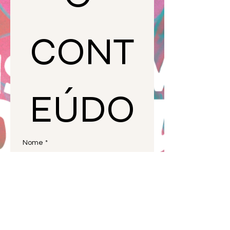
CONT
EÚDO
Nome
*
Email
*
Telefone (WhatsApp)
*