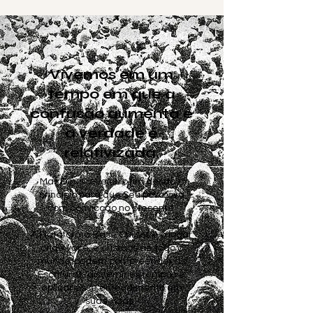
Vivemos em um
tempo em que a
confusão aumenta e
a verdade é
relativizada.
Mas Deus revelou o fim desde o
princípio para que Seu povo viva
com convicção no presente.
A Plataforma Base Cursos é o lugar
onde você, e cristãos de todo o
mundo, podem compreender as
Escrituras, discernir os tempos e
aplicar esse entendimento em
suas vidas.